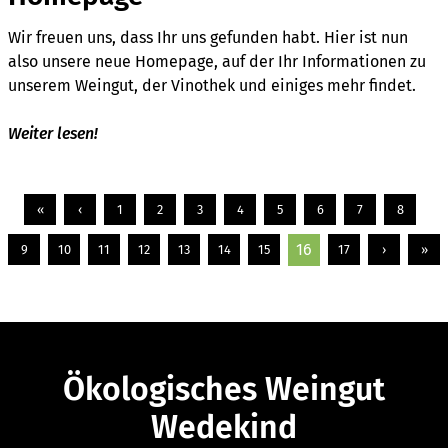
Wir freuen uns, dass Ihr uns gefunden habt. Hier ist nun
also unsere neue Homepage, auf der Ihr Informationen zu
unserem Weingut, der Vinothek und einiges mehr findet.
Weiter lesen!
«
‹
1
2
3
4
5
6
7
8
16
9
10
11
12
13
14
15
17
›
»
Ökologisches Weingut
Wedekind