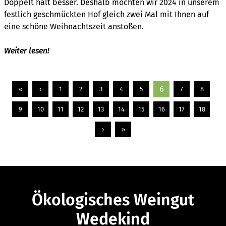
Doppelt hält besser. Deshalb möchten wir 2024 in unserem
festlich geschmückten Hof gleich zwei Mal mit Ihnen auf
eine schöne Weihnachtszeit anstoßen.
Weiter lesen!
6
«
‹
1
2
3
4
5
7
8
9
10
11
12
13
14
15
16
17
18
›
»
Ökologisches Weingut
Wedekind