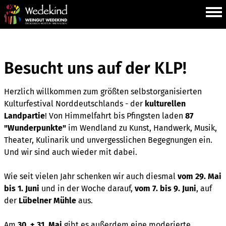
Besucht uns auf der KLP!
Herzlich willkommen zum größten selbstorganisierten
Kulturfestival Norddeutschlands - der
kulturellen
Landpartie
! Von Himmelfahrt bis Pfingsten laden
87
"Wunderpunkte"
im Wendland zu Kunst, Handwerk, Musik,
Theater, Kulinarik und unvergesslichen Begegnungen ein.
Und wir sind auch wieder mit dabei.
Wie seit vielen Jahr schenken wir auch diesmal
vom 29. Mai
bis 1. Juni
und in der Woche darauf,
vom 7. bis 9. Juni
, auf
der
Lübelner Mühle
aus.
Am
30. + 31. Mai
gibt es außerdem eine moderierte